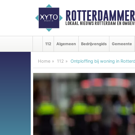
ROTTERDAMMER
lokaal nieuws rotterdam en omgev
112
Algemeen
Bedrijvengids
Gemeente
Home
112
Ontploffing bij woning in Rotte