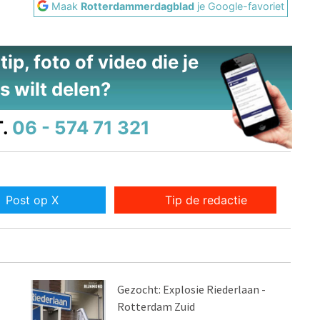
Maak
Rotterdammerdagblad
je Google-favoriet
ip, foto of video die je
s wilt delen?
.
06 - 574 71 321
Post op X
Tip de redactie
Gezocht: Explosie Riederlaan -
Rotterdam Zuid