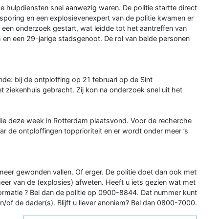
 hulpdiensten snel aanwezig waren. De politie startte direct
poring en een explosievenexpert van de politie kwamen er
een onderzoek gestart, wat leidde tot het aantreffen van
 en een 29-jarige stadsgenoot. De rol van beide personen
de: bij de ontploffing op 21 februari op de Sint
t ziekenhuis gebracht. Zij kon na onderzoek snel uit het
 die deze week in Rotterdam plaatsvond. Voor de recherche
r de ontploffingen topprioriteit en er wordt onder meer ’s
eer gewonden vallen. Of erger. De politie doet dan ook met
er van de (explosies) afweten. Heeft u iets gezien wat met
formatie ? Bel dan de politie op 0900-8844. Dat nummer kunt
en/of de dader(s). Blijft u liever anoniem? Bel dan 0800-7000.