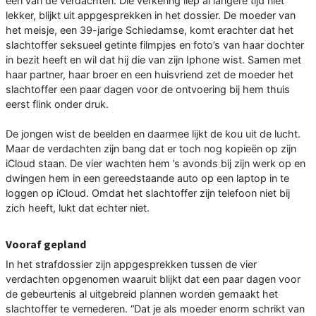
één van de verdachten. Die verkering liep al langere tijd niet
lekker, blijkt uit appgesprekken in het dossier. De moeder van
het meisje, een 39-jarige Schiedamse, komt erachter dat het
slachtoffer seksueel getinte filmpjes en foto’s van haar dochter
in bezit heeft en wil dat hij die van zijn Iphone wist. Samen met
haar partner, haar broer en een huisvriend zet de moeder het
slachtoffer een paar dagen voor de ontvoering bij hem thuis
eerst flink onder druk.
De jongen wist de beelden en daarmee lijkt de kou uit de lucht.
Maar de verdachten zijn bang dat er toch nog kopieën op zijn
iCloud staan. De vier wachten hem ’s avonds bij zijn werk op en
dwingen hem in een gereedstaande auto op een laptop in te
loggen op iCloud. Omdat het slachtoffer zijn telefoon niet bij
zich heeft, lukt dat echter niet.
Vooraf gepland
In het strafdossier zijn appgesprekken tussen de vier
verdachten opgenomen waaruit blijkt dat een paar dagen voor
de gebeurtenis al uitgebreid plannen worden gemaakt het
slachtoffer te vernederen. “Dat je als moeder enorm schrikt van