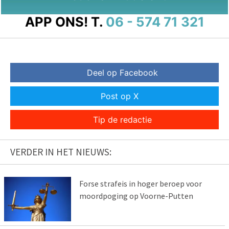
APP ONS!
T.
06 - 574 71 321
Deel op Facebook
Post op X
Tip de redactie
VERDER IN HET NIEUWS:
Forse strafeis in hoger beroep voor
moordpoging op Voorne-Putten