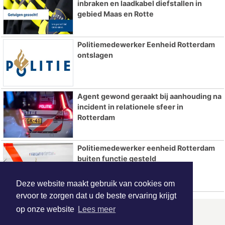
inbraken en laadkabel diefstallen in
gebied Maas en Rotte
Politiemedewerker Eenheid Rotterdam
ontslagen
Agent gewond geraakt bij aanhouding na
incident in relationele sfeer in
Rotterdam
Politiemedewerker eenheid Rotterdam
buiten functie gesteld
Deze website maakt gebruik van cookies om
ervoor te zorgen dat u de beste ervaring krijgt
op onze website
Lees meer
ONZE
PARTNERS