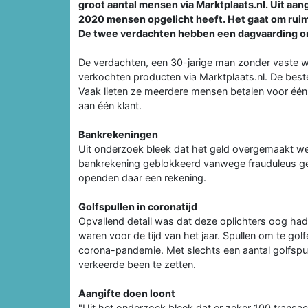
groot aantal mensen via Marktplaats.nl. Uit aangi
2020 mensen opgelicht heeft. Het gaat om rui
De twee verdachten hebben een dagvaarding o
De verdachten, een 30-jarige man zonder vaste wo
verkochten producten via Marktplaats.nl. De best
Vaak lieten ze meerdere mensen betalen voor één
aan één klant.
Bankrekeningen
Uit onderzoek bleek dat het geld overgemaakt wer
bankrekening geblokkeerd vanwege frauduleus ge
openden daar een rekening.
Golfspullen in coronatijd
Opvallend detail was dat deze oplichters oog hadd
waren voor de tijd van het jaar. Spullen om te go
corona-pandemie. Met slechts een aantal golfspul
verkeerde been te zetten.
Aangifte doen loont
"Uit het onderzoek bleek dat er zeker 100 trans