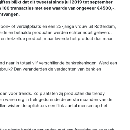
ftes blijkt dat dit tweetal sinds juli 2019 tot september
m 100 transacties met een waarde van ongeveer €4500,-.
ntvangen.
on- of verblijfplaats en een 23-jarige vrouw uit Rotterdam,
elde en betaalde producten werden echter nooit geleverd.
 en hetzelfde product, maar leverde het product dus maar
d naar in totaal vijf verschillende bankrekeningen. Werd een
bruik? Dan veranderden de verdachten van bank en
en voor trends. Zo plaatsten zij producten die trendy
lfen waren erg in trek gedurende de eerste maanden van de
len wisten de oplichters een flink aantal mensen op het
acties plaats hadden gevonden met een frauduleuze oorzaak.