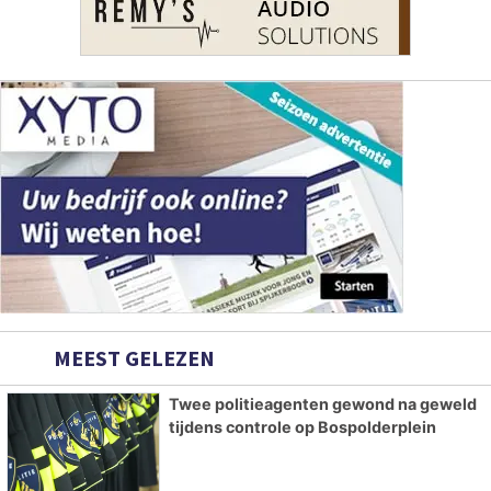
MEEST GELEZEN
Twee politieagenten gewond na geweld
tijdens controle op Bospolderplein