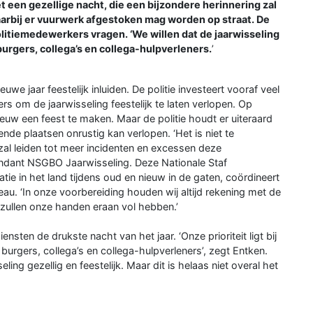
 een gezellige nacht, die een bijzondere herinnering zal
waarbij er vuurwerk afgestoken mag worden op straat. De
olitiemedewerkers vragen. ‘We willen dat de jaarwisseling
burgers, collega’s en collega-hulpverleners.
’
e jaar feestelijk inluiden. De politie investeert vooraf veel
 om de jaarwisseling feestelijk te laten verlopen. Op
 nieuw een feest te maken. Maar de politie houdt er uiteraard
nde plaatsen onrustig kan verlopen. ‘Het is niet te
l leiden tot meer incidenten en excessen deze
andant NSGBO Jaarwisseling. Deze Nationale Staf
ie in het land tijdens oud en nieuw in de gaten, coördineert
veau. ‘In onze voorbereiding houden wij altijd rekening met de
 zullen onze handen eraan vol hebben.’
ensten de drukste nacht van het jaar. ‘Onze prioriteit ligt bij
 burgers, collega’s en collega-hulpverleners’, zegt Entken.
ing gezellig en feestelijk. Maar dit is helaas niet overal het