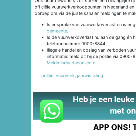
Ook buurtbewoners zelf spelen een belangrijke rol
officiële vuurwerkverkooppunten in Nederland en 
oproep om via de juiste kanalen meldingen te ma
Is er sprake van vuurwerkoverlast en is er 
gemeente
.
Is de vuurwerkoverlast nu aan de gang én hee
telefoonnummer 0900-8844.
Illegale handel en opslag van verboden vuurw
informatie: meld dit bij de politie via 090
Meldmisdaadanoniem.nl
.
politie
,
vuurwerk
,
jaarwisseling
Heb je een leuke t
met on
APP ONS!
T