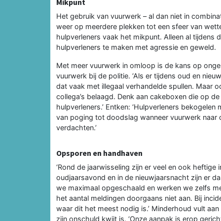
Mikpunt
Het gebruik van vuurwerk – al dan niet in combinat
weer op meerdere plekken tot een sfeer van wettelo
hulpverleners vaak het mikpunt. Alleen al tijdens
hulpverleners te maken met agressie en geweld.
Met meer vuurwerk in omloop is de kans op ongelu
vuurwerk bij de politie. ‘Als er tijdens oud en ni
dat vaak met illegaal verhandelde spullen. Maar 
collega’s belaagd. Denk aan cakeboxen die op d
hulpverleners.’ Entken: ‘Hulpverleners bekogelen 
van poging tot doodslag wanneer vuurwerk naar o
verdachten.’
Opsporen en handhaven
‘Rond de jaarwisseling zijn er veel en ook heftige
oudjaarsavond en in de nieuwjaarsnacht zijn er d
we maximaal opgeschaald en werken we zelfs me
het aantal meldingen doorgaans niet aan. Bij i
waar dit het meest nodig is.’ Minderhoud vult aan 
zijn onschuld kwijt is. ‘Onze aanpak is erop ger