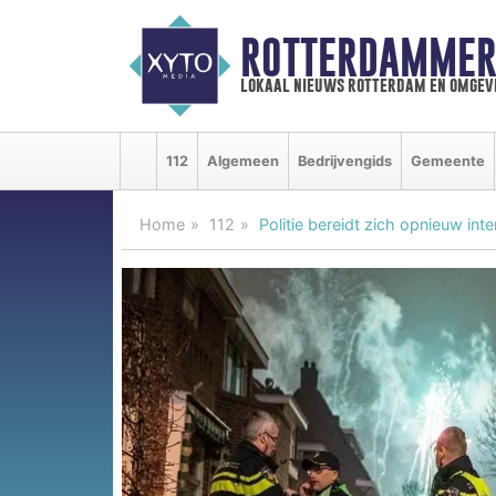
ROTTERDAMMER
lokaal nieuws rotterdam en omgev
112
Algemeen
Bedrijvengids
Gemeente
Home
112
Politie bereidt zich opnieuw int