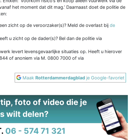
. Entken: ‘Voorkom risico’s en koop alleen vuurwerk via de
vanaf het moment dat dit mag.’ Daarnaast doet de politie de
ken:
geen zicht op de veroorzaker(s)? Meld de overlast bij
de
ft u zicht op de dader(s)? Bel dan de politie via
erk levert levensgevaarlijke situaties op. Heeft u hierover
0-8844 of anoniem via M. 0800 7000 of via
Maak
Rotterdammerdagblad
je Google-favoriet
ip, foto of video die je
s wilt delen?
.
06 - 574 71 321