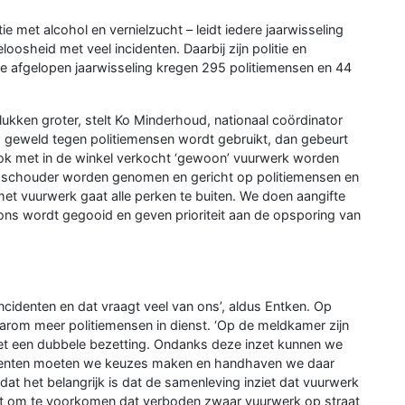
ie met alcohol en vernielzucht – leidt iedere jaarwisseling
osheid met veel incidenten. Daarbij zijn politie en
 de afgelopen jaarwisseling kregen 295 politiemensen en 44
kken groter, stelt Ko Minderhoud, nationaal coördinator
euw geweld tegen politiemensen wordt gebruikt, dan gebeurt
ook met in de winkel verkocht ‘gewoon’ vuurwerk worden
e schouder worden genomen en gericht op politiemensen en
met vuurwerk gaat alle perken te buiten. We doen aangifte
ns wordt gegooid en geven prioriteit aan de opsporing van
 incidenten en dat vraagt veel van ons’, aldus Entken. Op
aarom meer politiemensen in dienst. ‘Op de meldkamer zijn
t een dubbele bezetting. Ondanks deze inzet kunnen we
ncidenten moeten we keuzes maken en handhaven we daar
dat het belangrijk is dat de samenleving inziet dat vuurwerk
icht om te voorkomen dat verboden zwaar vuurwerk op straat