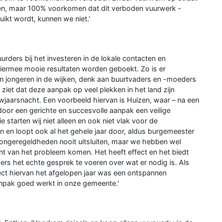
n, maar 100% voorkomen dat dit verboden vuurwerk -
ikt wordt, kunnen we niet.’
urders bij het investeren in de lokale contacten en
n hiermee mooie resultaten worden geboekt. Zo is er
 en jongeren in de wijken, denk aan buurtvaders en -moeders
 ziet dat deze aanpak op veel plekken in het land zijn
uwjaarsnacht. Een voorbeeld hiervan is Huizen, waar – na een
door een gerichte en succesvolle aanpak een veilige
e starten wij niet alleen en ook niet vlak voor de
en en loopt ook al het gehele jaar door, aldus burgemeester
ongeregeldheden nooit uitsluiten, maar we hebben wel
t van het probleem komen. Het heeft effect en het biedt
s het echte gesprek te voeren over wat er nodig is. Als
ect hiervan het afgelopen jaar was een ontspannen
aanpak goed werkt in onze gemeente.'