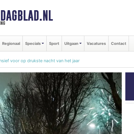
DAGBLAD.NL
ing
Regionaal
Specials
Sport
Uitgaan
Vacatures
Contact
ensief voor op drukste nacht van het jaar