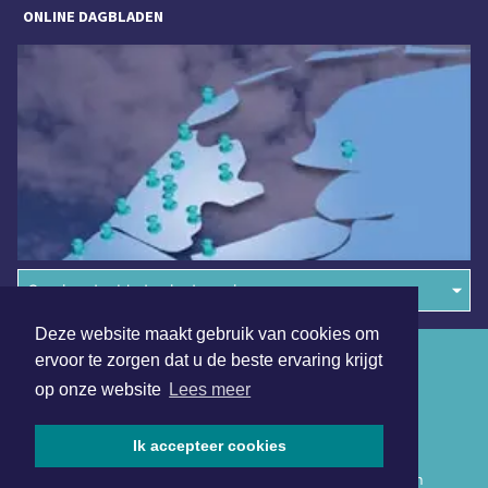
ONLINE DAGBLADEN
Overige dagbladen in de regio
Deze website maakt gebruik van cookies om
Algemene voorwaarden
ervoor te zorgen dat u de beste ervaring krijgt
op onze website
Lees meer
Disclaimer
Privacy Statement
Ik accepteer cookies
Copyright (c) 2026 | Rotterdammerdagblad.nl - Alle rechten