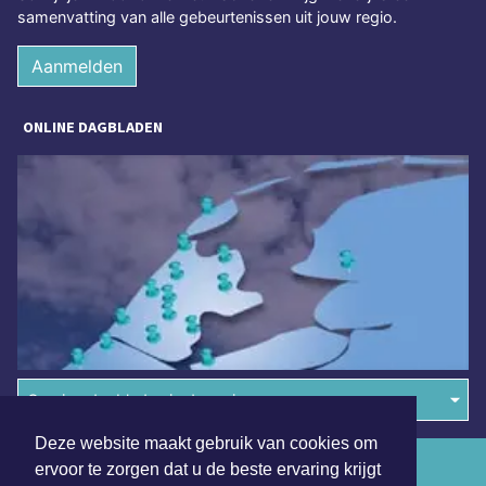
samenvatting van alle gebeurtenissen uit jouw regio.
Aanmelden
ONLINE DAGBLADEN
Overige dagbladen in de regio
Deze website maakt gebruik van cookies om
Algemene voorwaarden
ervoor te zorgen dat u de beste ervaring krijgt