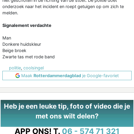
niet geschoten in de richting van de stoet. De politie doet
onderzoek naar het incident en roept getuigen op om zich te
melden.
Signalement verdachte
Man
Donkere huidskleur
Beige broek
Zwarte tas met rode band
politie
,
coolsingel
Maak
Rotterdammerdagblad
je Google-favoriet
Heb je een leuke tip, foto of video die je
met ons wilt delen?
APP ONS!
T.
06 - 574 71 321