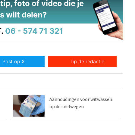
ip, foto of video die je
s wilt delen?
.
06 - 574 71 321
Post op X
Tip de redactie
Aanhoudingen voor witwassen
op de snelwegen