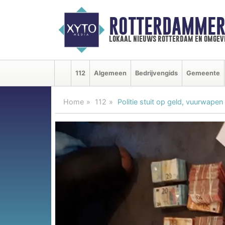
ROTTERDAMMER
lokaal nieuws rotterdam en omgev
112
Algemeen
Bedrijvengids
Gemeente
Home
112
Politie stuit op geld, vuurwape