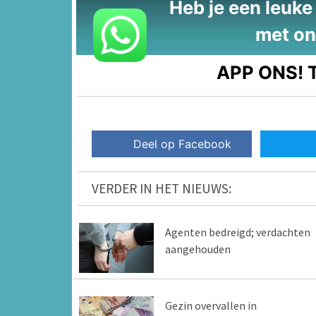
Heb je een leuke t
met on
APP ONS!
T
Deel op Facebook
VERDER IN HET NIEUWS:
Agenten bedreigd; verdachten
aangehouden
Gezin overvallen in