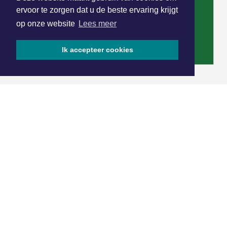
ervoor te zorgen dat u de beste ervaring krijgt
op onze website
Lees meer
Ik accepteer cookies
|
Nieuws | Sport | Evenementen
Hoofdvestiging:
van Benthuizenlaan 1
1701 BZ Heerhugowaard
072 8200 600
redactie@xyto.nl
www.xyto.nl