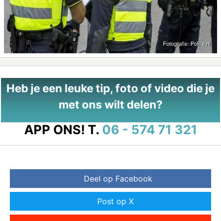
Heb je een leuke tip, foto of video die je
met ons wilt delen?
APP ONS!
T.
06 - 574 71 321
Deel op Facebook
Post op X