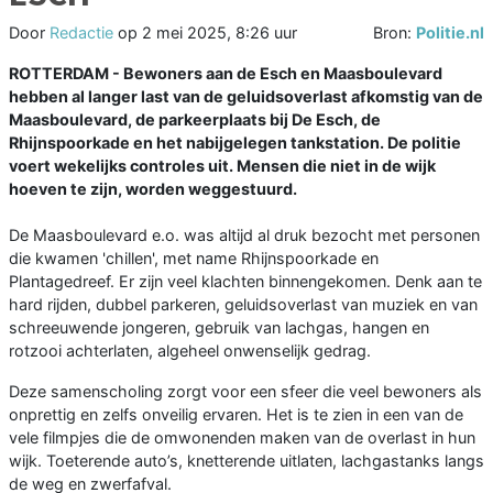
Door
Redactie
op
2 mei 2025, 8:26 uur
Bron:
Politie.nl
ROTTERDAM - Bewoners aan de Esch en Maasboulevard
hebben al langer last van de geluidsoverlast afkomstig van de
Maasboulevard, de parkeerplaats bij De Esch, de
Rhijnspoorkade en het nabijgelegen tankstation. De politie
voert wekelijks controles uit. Mensen die niet in de wijk
hoeven te zijn, worden weggestuurd.
De Maasboulevard e.o. was altijd al druk bezocht met personen
die kwamen 'chillen', met name Rhijnspoorkade en
Plantagedreef. Er zijn veel klachten binnengekomen. Denk aan te
hard rijden, dubbel parkeren, geluidsoverlast van muziek en van
schreeuwende jongeren, gebruik van lachgas, hangen en
rotzooi achterlaten, algeheel onwenselijk gedrag.
Deze samenscholing zorgt voor een sfeer die veel bewoners als
onprettig en zelfs onveilig ervaren. Het is te zien in een van de
vele filmpjes die de omwonenden maken van de overlast in hun
wijk. Toeterende auto’s, knetterende uitlaten, lachgastanks langs
de weg en zwerfafval.