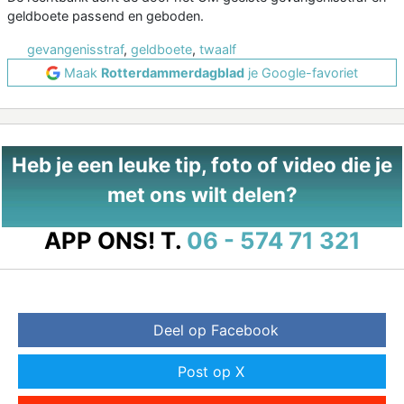
geldboete passend en geboden.
gevangenisstraf
,
geldboete
,
twaalf
Maak
Rotterdammerdagblad
je Google-favoriet
Heb je een leuke tip, foto of video die je
met ons wilt delen?
APP ONS!
T.
06 - 574 71 321
Deel op Facebook
Post op X