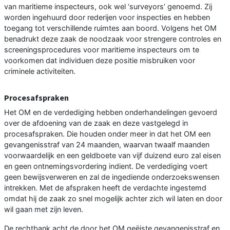
van maritieme inspecteurs, ook wel ‘surveyors’ genoemd. Zij
worden ingehuurd door rederijen voor inspecties en hebben
toegang tot verschillende ruimtes aan boord. Volgens het OM
benadrukt deze zaak de noodzaak voor strengere controles en
screeningsprocedures voor maritieme inspecteurs om te
voorkomen dat individuen deze positie misbruiken voor
criminele activiteiten.
Procesafspraken
Het OM en de verdediging hebben onderhandelingen gevoerd
over de afdoening van de zaak en deze vastgelegd in
procesafspraken. Die houden onder meer in dat het OM een
gevangenisstraf van 24 maanden, waarvan twaalf maanden
voorwaardelijk en een geldboete van vijf duizend euro zal eisen
en geen ontnemingsvordering indient. De verdediging voert
geen bewijsverweren en zal de ingediende onderzoekswensen
intrekken. Met de afspraken heeft de verdachte ingestemd
omdat hij de zaak zo snel mogelijk achter zich wil laten en door
wil gaan met zijn leven.
De rechtbank acht de door het OM geëiste gevangenisstraf en