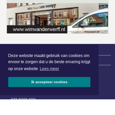
Deze website maakt gebruik van cookies om
|
Nieuws | Sport | Evenementen
ervoor te zorgen dat u de beste ervaring krijgt
op onze website
Lees meer
Hoofdvestiging:
Ik accepteer cookies
van Benthuizenlaan 1
1701 BZ Heerhugowaard
072 8200 600
redactie@xyto.nl
www.xyto.nl