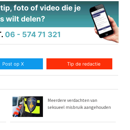
ip, foto of video die je
s wilt delen?
.
06 - 574 71 321
Post op X
Tip de redactie
Meerdere verdachten van
seksueel misbruik aangehouden