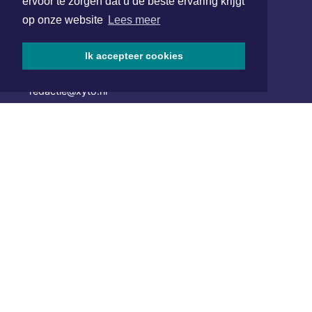
ervoor te zorgen dat u de beste ervaring krijgt
Hoofdvestiging:
op onze website
Lees meer
van Benthuizenlaan 1
1701 BZ Heerhugowaard
Ik accepteer cookies
072 8200 600
redactie@xyto.nl
www.xyto.nl
SOCIAL MEDIA
NIEUWSBRIEF AANMELDEN
Schrijf je in voor onze nieuwsbrief en krijg wekelijks een
samenvatting van alle gebeurtenissen uit jouw regio.
Aanmelden
ONLINE DAGBLADEN