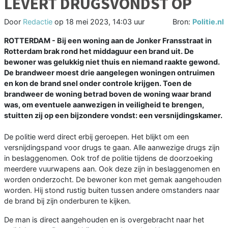
LEVERT DRUGSVONDST OP
Door
Redactie
op
18 mei 2023, 14:03 uur
Bron:
Politie.nl
ROTTERDAM - Bij een woning aan de Jonker Fransstraat in
Rotterdam brak rond het middaguur een brand uit. De
bewoner was gelukkig niet thuis en niemand raakte gewond.
De brandweer moest drie aangelegen woningen ontruimen
en kon de brand snel onder controle krijgen. Toen de
brandweer de woning betrad boven de woning waar brand
was, om eventuele aanwezigen in veiligheid te brengen,
stuitten zij op een bijzondere vondst: een versnijdingskamer.
De politie werd direct erbij geroepen. Het blijkt om een
versnijdingspand voor drugs te gaan. Alle aanwezige drugs zijn
in beslaggenomen. Ook trof de politie tijdens de doorzoeking
meerdere vuurwapens aan. Ook deze zijn in beslaggenomen en
worden onderzocht. De bewoner kon met gemak aangehouden
worden. Hij stond rustig buiten tussen andere omstanders naar
de brand bij zijn onderburen te kijken.
De man is direct aangehouden en is overgebracht naar het