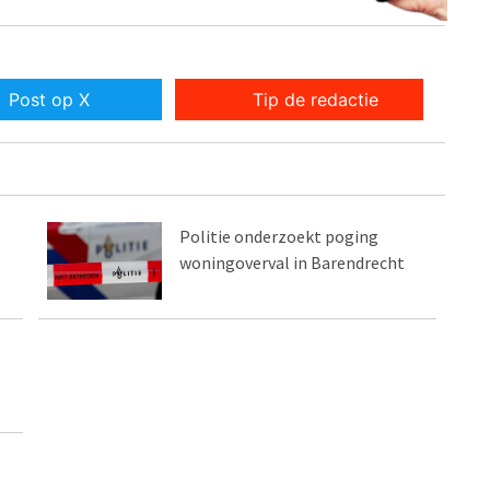
Post op X
Tip de redactie
Politie onderzoekt poging
woningoverval in Barendrecht