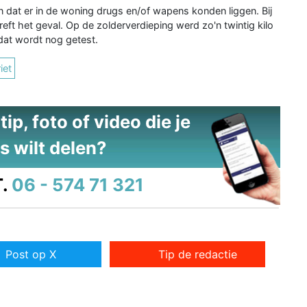
 dat er in de woning drugs en/of wapens konden liggen. Bij
ft het geval. Op de zolderverdieping werd zo'n twintig kilo
dat wordt nog getest.
iet
ip, foto of video die je
s wilt delen?
.
06 - 574 71 321
Post op X
Tip de redactie