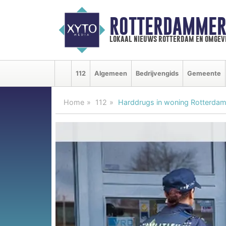
ROTTERDAMMER
lokaal nieuws rotterdam en omgev
112
Algemeen
Bedrijvengids
Gemeente
Home
112
Harddrugs in woning Rotterdam