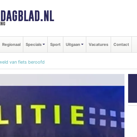
DAGBLAD.NL
ing
Regionaal
Specials
Sport
Uitgaan
Vacatures
Contact
weld van fiets beroofd