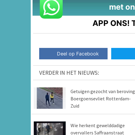
met on
APP ONS!
T
Deel op Facebook
VERDER IN HET NIEUWS:
Getuigen gezocht van beroving
Boergoensevliet Rotterdam-
Zuid
Wie herkent gewelddadige
overvallers Saffraanstraat