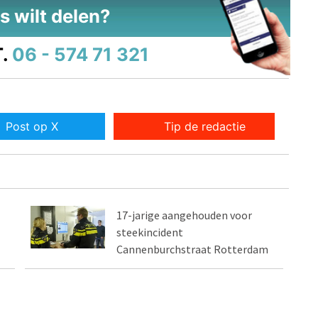
s wilt delen?
.
06 - 574 71 321
Post op X
Tip de redactie
17-jarige aangehouden voor
steekincident
Cannenburchstraat Rotterdam