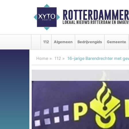
ROTTERDAMMER
lokaal nieuws rotterdam en omgev
112
Algemeen
Bedrijvengids
Gemeente
Home
112
16-jarige Barendrechter met ge