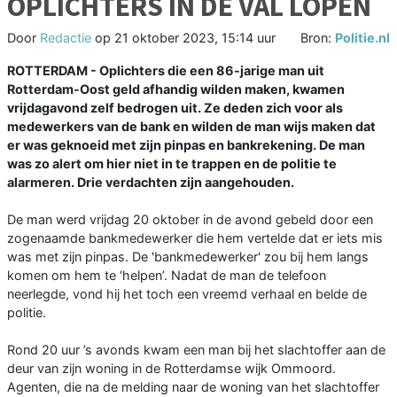
OPLICHTERS IN DE VAL LOPEN
Door
Redactie
op
21 oktober 2023, 15:14 uur
Bron:
Politie.nl
ROTTERDAM - Oplichters die een 86-jarige man uit
Rotterdam-Oost geld afhandig wilden maken, kwamen
vrijdagavond zelf bedrogen uit. Ze deden zich voor als
medewerkers van de bank en wilden de man wijs maken dat
er was geknoeid met zijn pinpas en bankrekening. De man
was zo alert om hier niet in te trappen en de politie te
alarmeren. Drie verdachten zijn aangehouden.
De man werd vrijdag 20 oktober in de avond gebeld door een
zogenaamde bankmedewerker die hem vertelde dat er iets mis
was met zijn pinpas. De 'bankmedewerker' zou bij hem langs
komen om hem te ‘helpen’. Nadat de man de telefoon
neerlegde, vond hij het toch een vreemd verhaal en belde de
politie.
Rond 20 uur ’s avonds kwam een man bij het slachtoffer aan de
deur van zijn woning in de Rotterdamse wijk Ommoord.
Agenten, die na de melding naar de woning van het slachtoffer