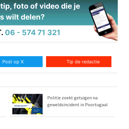
ip, foto of video die je
s wilt delen?
.
06 - 574 71 321
Post op X
Tip de redactie
Politie zoekt getuigen na
geweldsincident in Poortugaal