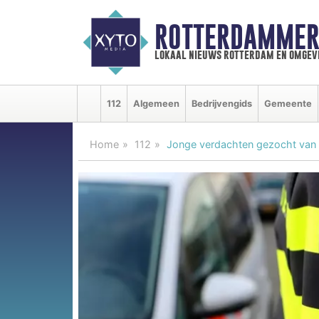
ROTTERDAMMER
lokaal nieuws rotterdam en omgev
112
Algemeen
Bedrijvengids
Gemeente
Home
112
Jonge verdachten gezocht van