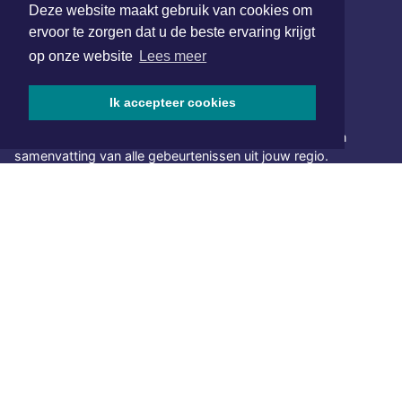
www.xyto.nl
Deze website maakt gebruik van cookies om
ervoor te zorgen dat u de beste ervaring krijgt
SOCIAL MEDIA
op onze website
Lees meer
Ik accepteer cookies
NIEUWSBRIEF AANMELDEN
Schrijf je in voor onze nieuwsbrief en krijg wekelijks een
samenvatting van alle gebeurtenissen uit jouw regio.
Aanmelden
ONLINE DAGBLADEN