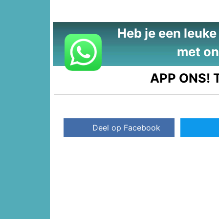
Heb je een leuke t
met on
APP ONS!
T
Deel op Facebook