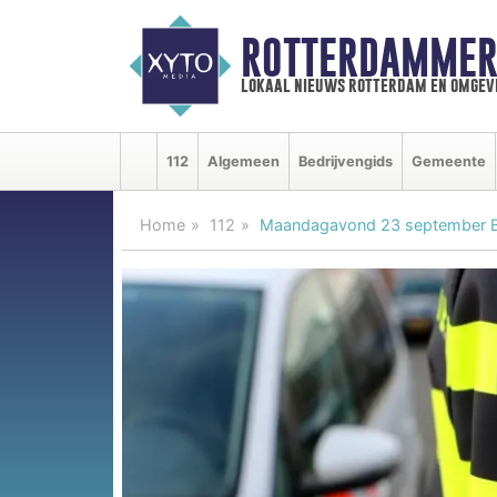
ROTTERDAMMER
lokaal nieuws rotterdam en omgev
112
Algemeen
Bedrijvengids
Gemeente
Home
112
Maandagavond 23 september Be