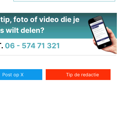
ip, foto of video die je
s wilt delen?
.
06 - 574 71 321
Post op X
Tip de redactie