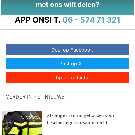
met ons wilt delen?
APP ONS!
T.
06 - 574 71 321
Deel op Facebook
Post op X
Tip de redactie
VERDER IN HET NIEUWS:
21-jarige man aangehouden voor
beschietingen in Barendrecht