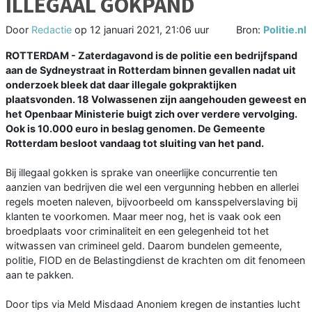
ILLEGAAL GOKPAND
Door
Redactie
op
12 januari 2021, 21:06 uur
Bron:
Politie.nl
ROTTERDAM - Zaterdagavond is de politie een bedrijfspand
aan de Sydneystraat in Rotterdam binnen gevallen nadat uit
onderzoek bleek dat daar illegale gokpraktijken
plaatsvonden. 18 Volwassenen zijn aangehouden geweest en
het Openbaar Ministerie buigt zich over verdere vervolging.
Ook is 10.000 euro in beslag genomen. De Gemeente
Rotterdam besloot vandaag tot sluiting van het pand.
Bij illegaal gokken is sprake van oneerlijke concurrentie ten
aanzien van bedrijven die wel een vergunning hebben en allerlei
regels moeten naleven, bijvoorbeeld om kansspelverslaving bij
klanten te voorkomen. Maar meer nog, het is vaak ook een
broedplaats voor criminaliteit en een gelegenheid tot het
witwassen van crimineel geld. Daarom bundelen gemeente,
politie, FIOD en de Belastingdienst de krachten om dit fenomeen
aan te pakken.
Door tips via Meld Misdaad Anoniem kregen de instanties lucht