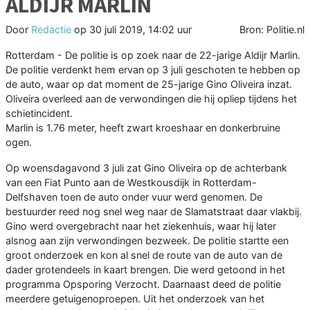
ALDIJR MARLIN
Door
Redactie
op
30 juli 2019, 14:02 uur
Bron: Politie.nl
Rotterdam - De politie is op zoek naar de 22-jarige Aldijr Marlin.
De politie verdenkt hem ervan op 3 juli geschoten te hebben op
de auto, waar op dat moment de 25-jarige Gino Oliveira inzat.
Oliveira overleed aan de verwondingen die hij opliep tijdens het
schietincident.
Marlin is 1.76 meter, heeft zwart kroeshaar en donkerbruine
ogen.
Op woensdagavond 3 juli zat Gino Oliveira op de achterbank
van een Fiat Punto aan de Westkousdijk in Rotterdam-
Delfshaven toen de auto onder vuur werd genomen. De
bestuurder reed nog snel weg naar de Slamatstraat daar vlakbij.
Gino werd overgebracht naar het ziekenhuis, waar hij later
alsnog aan zijn verwondingen bezweek. De politie startte een
groot onderzoek en kon al snel de route van de auto van de
dader grotendeels in kaart brengen. Die werd getoond in het
programma Opsporing Verzocht. Daarnaast deed de politie
meerdere getuigenoproepen. Uit het onderzoek van het