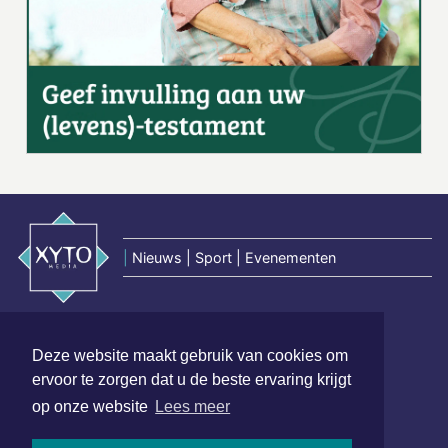
|
Nieuws | Sport | Evenementen
Hoofdvestiging:
van Benthuizenlaan 1
Deze website maakt gebruik van cookies om
1701 BZ Heerhugowaard
ervoor te zorgen dat u de beste ervaring krijgt
op onze website
Lees meer
072 8200 600
redactie@xyto.nl