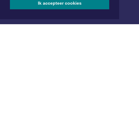
Ik accepteer cookies
www.xyto.nl
SOCIAL MEDIA
NIEUWSBRIEF AANMELDEN
Schrijf je in voor onze nieuwsbrief en krijg wekelijks een
samenvatting van alle gebeurtenissen uit jouw regio.
Aanmelden
ONLINE DAGBLADEN