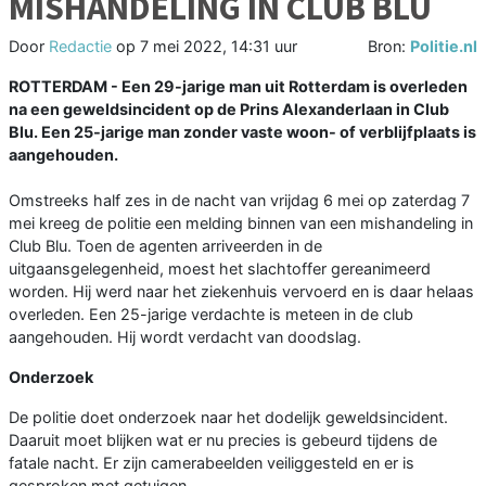
MISHANDELING IN CLUB BLU
Door
Redactie
op
7 mei 2022, 14:31 uur
Bron:
Politie.nl
ROTTERDAM - Een 29-jarige man uit Rotterdam is overleden
na een geweldsincident op de Prins Alexanderlaan in Club
Blu. Een 25-jarige man zonder vaste woon- of verblijfplaats is
aangehouden.
Omstreeks half zes in de nacht van vrijdag 6 mei op zaterdag 7
mei kreeg de politie een melding binnen van een mishandeling in
Club Blu. Toen de agenten arriveerden in de
uitgaansgelegenheid, moest het slachtoffer gereanimeerd
worden. Hij werd naar het ziekenhuis vervoerd en is daar helaas
overleden. Een 25-jarige verdachte is meteen in de club
aangehouden. Hij wordt verdacht van doodslag.
Onderzoek
De politie doet onderzoek naar het dodelijk geweldsincident.
Daaruit moet blijken wat er nu precies is gebeurd tijdens de
fatale nacht. Er zijn camerabeelden veiliggesteld en er is
gesproken met getuigen.