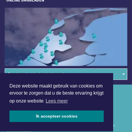
ONLINE DAGBLADEN
Overige dagbladen in de regio
Deze website maakt gebruik van cookies om
Algemene voorwaarden
ervoor te zorgen dat u de beste ervaring krijgt
op onze website
Lees meer
Disclaimer
Privacy Statement
Ik accepteer cookies
Copyright (c) 2026 | Rotterdammerdagblad.nl - Alle rechten
voorbehouden