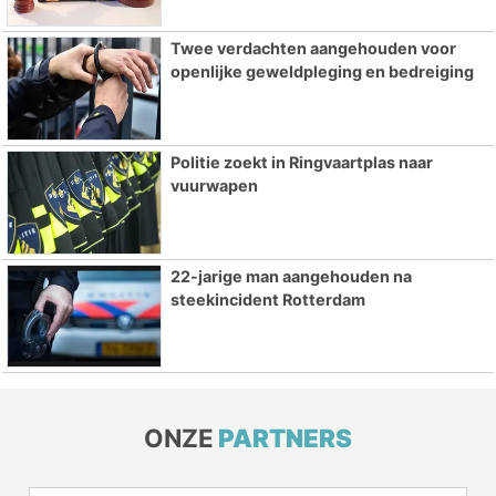
Twee verdachten aangehouden voor
openlijke geweldpleging en bedreiging
Politie zoekt in Ringvaartplas naar
vuurwapen
22-jarige man aangehouden na
steekincident Rotterdam
ONZE
PARTNERS