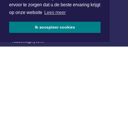
ervoor te zorgen dat u de beste ervaring krijgt
Hoofdvestiging:
op onze website
Lees meer
van Benthuizenlaan 1
1701 BZ Heerhugowaard
Ik accepteer cookies
072 8200 600
redactie@xyto.nl
www.xyto.nl
SOCIAL MEDIA
NIEUWSBRIEF AANMELDEN
Schrijf je in voor onze nieuwsbrief en krijg wekelijks een
samenvatting van alle gebeurtenissen uit jouw regio.
Aanmelden
ONLINE DAGBLADEN