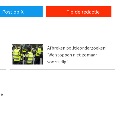
Post op X
Tip de redactie
Afbreken politieonderzoeken:
'We stoppen niet zomaar
voortijdig'
le