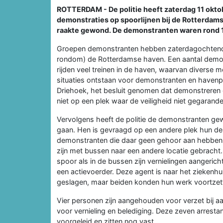
ROTTERDAM - De politie heeft zaterdag 11 okto
demonstraties op spoorlijnen bij de Rotterdam
raakte gewond. De demonstranten waren rond 15
Groepen demonstranten hebben zaterdagochtend 
rondom) de Rotterdamse haven. Een aantal demon
rijden veel treinen in de haven, waarvan diverse m
situaties ontstaan voor demonstranten en haven
Driehoek, het besluit genomen dat demonstreren 
niet op een plek waar de veiligheid niet gegaran
Vervolgens heeft de politie de demonstranten g
gaan. Hen is gevraagd op een andere plek hun demo
demonstranten die daar geen gehoor aan hebben 
zijn met bussen naar een andere locatie gebracht
spoor als in de bussen zijn vernielingen aangeric
een actievoerder. Deze agent is naar het ziekenh
geslagen, maar beiden konden hun werk voortzet
Vier personen zijn aangehouden voor verzet bij 
voor vernieling en belediging. Deze zeven arrestant
voorgeleid en zitten nog vast.