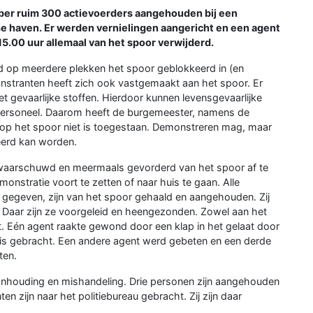
ber ruim 300 actievoerders aangehouden bij een
se haven. Er werden vernielingen aangericht en een agent
.00 uur allemaal van het spoor verwijderd.
op meerdere plekken het spoor geblokkeerd in (en
stranten heeft zich ook vastgemaakt aan het spoor. Er
et gevaarlijke stoffen. Hierdoor kunnen levensgevaarlijke
personeel. Daarom heeft de burgemeester, namens de
op het spoor niet is toegestaan. Demonstreren mag, maar
deerd kan worden.
ewaarschuwd en meermaals gevorderd van het spoor af te
nstratie voort te zetten of naar huis te gaan. Alle
gegeven, zijn van het spoor gehaald en aangehouden. Zij
. Daar zijn ze voorgeleid en heengezonden. Zowel aan het
ht. Eén agent raakte gewond door een klap in het gelaat door
uis gebracht. Een andere agent werd gebeten en een derde
ten.
aanhouding en mishandeling. Drie personen zijn aangehouden
en zijn naar het politiebureau gebracht. Zij zijn daar