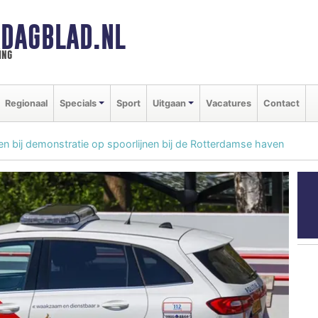
DAGBLAD.NL
ing
Regionaal
Specials
Sport
Uitgaan
Vacatures
Contact
 bij demonstratie op spoorlijnen bij de Rotterdamse haven