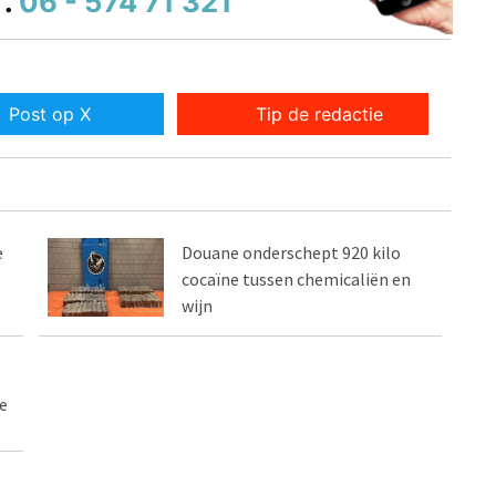
.
06 - 574 71 321
Post op X
Tip de redactie
e
Douane onderschept 920 kilo
cocaïne tussen chemicaliën en
wijn
e