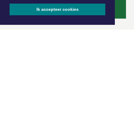
Ik accepteer cookies
|
Nieuws | Sport | Evenementen
Hoofdvestiging:
van Benthuizenlaan 1
1701 BZ Heerhugowaard
072 8200 600
redactie@xyto.nl
www.xyto.nl
SOCIAL MEDIA