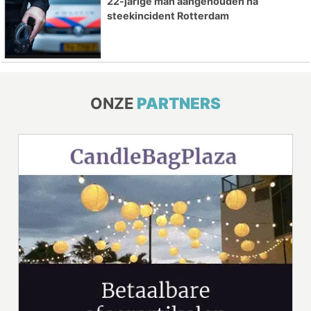
22-jarige man aangehouden na
steekincident Rotterdam
ONZE
PARTNERS