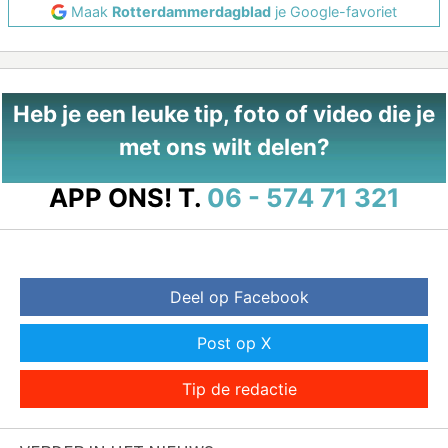
Maak
Rotterdammerdagblad
je Google-favoriet
Heb je een leuke tip, foto of video die je
met ons wilt delen?
APP ONS!
T.
06 - 574 71 321
Deel op Facebook
Post op X
Tip de redactie