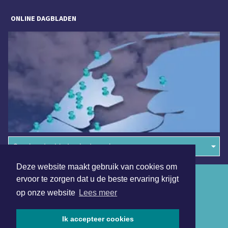
ONLINE DAGBLADEN
Overige dagbladen in de regio
Deze website maakt gebruik van cookies om
Algemene voorwaarden
ervoor te zorgen dat u de beste ervaring krijgt
op onze website
Lees meer
Disclaimer
Privacy Statement
Ik accepteer cookies