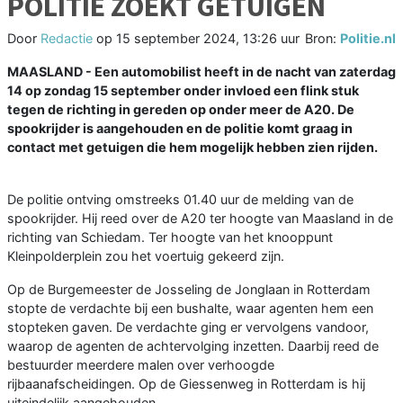
POLITIE ZOEKT GETUIGEN
Door
Redactie
op
15 september 2024, 13:26 uur
Bron:
Politie.nl
MAASLAND - Een automobilist heeft in de nacht van zaterdag
14 op zondag 15 september onder invloed een flink stuk
tegen de richting in gereden op onder meer de A20. De
spookrijder is aangehouden en de politie komt graag in
contact met getuigen die hem mogelijk hebben zien rijden.
De politie ontving omstreeks 01.40 uur de melding van de
spookrijder. Hij reed over de A20 ter hoogte van Maasland in de
richting van Schiedam. Ter hoogte van het knooppunt
Kleinpolderplein zou het voertuig gekeerd zijn.
Op de Burgemeester de Josseling de Jonglaan in Rotterdam
stopte de verdachte bij een bushalte, waar agenten hem een
stopteken gaven. De verdachte ging er vervolgens vandoor,
waarop de agenten de achtervolging inzetten. Daarbij reed de
bestuurder meerdere malen over verhoogde
rijbaanafscheidingen. Op de Giessenweg in Rotterdam is hij
uiteindelijk aangehouden.