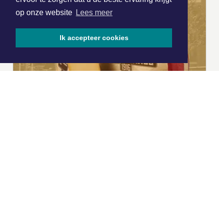
op onze website
Lees meer
Ik accepteer cookies
|
Nieuws | Sport | Evenementen
Hoofdvestiging:
van Benthuizenlaan 1
1701 BZ Heerhugowaard