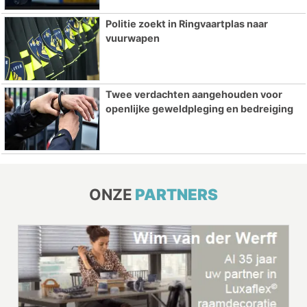
Politie zoekt in Ringvaartplas naar
vuurwapen
Twee verdachten aangehouden voor
openlijke geweldpleging en bedreiging
ONZE
PARTNERS