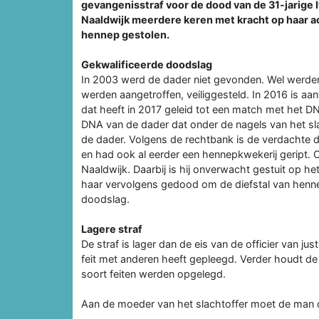
gevangenisstraf voor de dood van de 31-jarige I
Naaldwijk meerdere keren met kracht op haar 
hennep gestolen.
Gekwalificeerde doodslag
In 2003 werd de dader niet gevonden. Wel werden
werden aangetroffen, veiliggesteld. In 2016 is
dat heeft in 2017 geleid tot een match met het 
DNA van de dader dat onder de nagels van het sla
de dader. Volgens de rechtbank is de verdachte d
en had ook al eerder een hennepkwekerij geript. 
Naaldwijk. Daarbij is hij onverwacht gestuit op he
haar vervolgens gedood om de diefstal van henne
doodslag.
Lagere straf
De straf is lager dan de eis van de officier van ju
feit met anderen heeft gepleegd. Verder houdt de 
soort feiten werden opgelegd.
Aan de moeder van het slachtoffer moet de man d