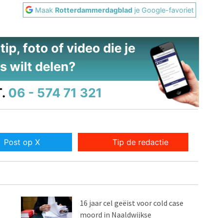
Maak
Rotterdammerdagblad
je Google-favoriet
ip, foto of video die je
s wilt delen?
.
06 - 574 71 321
Post op X
Tip de redactie
16 jaar cel geëist voor cold case
moord in Naaldwijkse