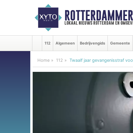
ROTTERDAMMER
lokaal nieuws rotterdam en omgev
112
Algemeen
Bedrijvengids
Gemeente
Home
112
Twaalf jaar gevangenisstraf vo