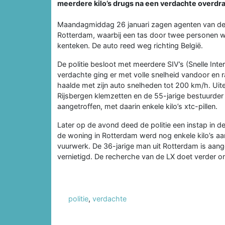
meerdere kilo’s drugs na een verdachte overd
Maandagmiddag 26 januari zagen agenten van de La
Rotterdam, waarbij een tas door twee personen w
kenteken. De auto reed weg richting België.
De politie besloot met meerdere SIV’s (Snelle Inte
verdachte ging er met volle snelheid vandoor en r
haalde met zijn auto snelheden tot 200 km/h. Uitein
Rijsbergen klemzetten en de 55-jarige bestuurde
aangetroffen, met daarin enkele kilo’s xtc-pillen.
Later op de avond deed de politie een instap in d
de woning in Rotterdam werd nog enkele kilo’s aa
vuurwerk. De 36-jarige man uit Rotterdam is aan
vernietigd. De recherche van de LX doet verder o
politie
,
verdachte