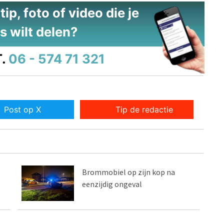
ip, foto of video die je
s wilt delen?
.
06 - 574 71 321
Post op X
Tip de redactie
Brommobiel op zijn kop na
eenzijdig ongeval