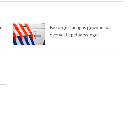
n
Bezorger lachgas gewond na
overval Lepelaarssingel