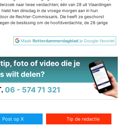
erzoek naar twee verdachten; één van 28 uit Vlaardingen
 hield hen dinsdag in de vroege morgen aan in hun
door de Rechter-Commissaris. Die heeft ze geschorst
Tegen de beslissing om de hoofdverdachte, de 28-jarige
Maak
Rotterdammerdagblad
je Google-favoriet
ip, foto of video die je
s wilt delen?
.
06 - 574 71 321
Post op X
Tip de redactie