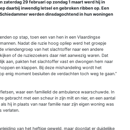
an zaterdag 29 februari op zondag 1 maart werd hij in
ep daarbij inwendig letsel en gebroken ribben op. Een
ge Schiedammer werden dinsdagochtend in hun woningen
enden op stap, toen een van hen in een Vlaardingse
 mannen. Nadat die ruzie hoog opliep werd het groepje
de vriendengroep van het slachtoffer naar een andere
kijken of de ruziezoekers daar niet aanwezig waren. Dat
elijk aan, pakten het slachtoffer vast en dwongen hem naar
hoppen en klappen. Bij deze mishandeling wordt het
 op enig moment besluiten de verdachten toch weg te gaan.”
te fietsen, waar een familielid de ambulance waarschuwde. In
re gebracht met een scheur in zijn milt en nier, en een aantal
als hij in plaats van naar familie naar zijn eigen woning was
s verlaten.
nleiding van het heftige geweld, maar doordat er duidelijke