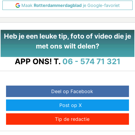
Maak
Rotterdammerdagblad
je Google-favoriet
Heb je een leuke tip, foto of video die je
met ons wilt delen?
APP ONS!
T.
06 - 574 71 321
Deel op Facebook
Post op X
Tip de redactie