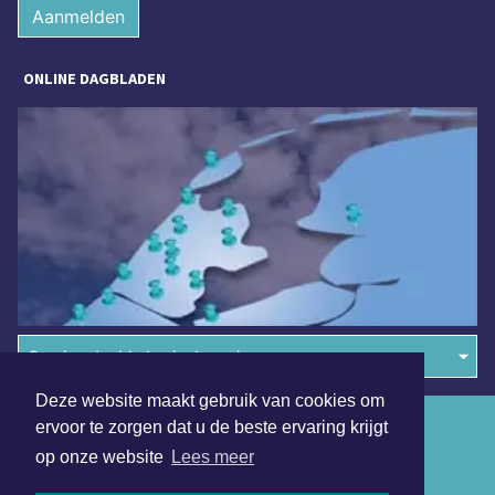
Aanmelden
ONLINE DAGBLADEN
Overige dagbladen in de regio
Deze website maakt gebruik van cookies om
Algemene voorwaarden
ervoor te zorgen dat u de beste ervaring krijgt
op onze website
Lees meer
Disclaimer