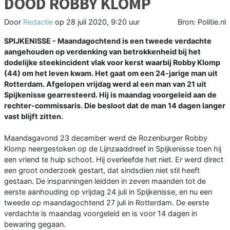
DOOD ROBBY KLOMP
Door
Redactie
op
28 juli 2020, 9:20 uur
Bron: Politie.nl
SPIJKENISSE - Maandagochtend is een tweede verdachte
aangehouden op verdenking van betrokkenheid bij het
dodelijke steekincident vlak voor kerst waarbij Robby Klomp
(44) om het leven kwam. Het gaat om een 24-jarige man uit
Rotterdam. Afgelopen vrijdag werd al een man van 21 uit
Spijkenisse gearresteerd. Hij is maandag voorgeleid aan de
rechter-commissaris. Die besloot dat de man 14 dagen langer
vast blijft zitten.
Maandagavond 23 december werd de Rozenburger Robby
Klomp neergestoken op de Lijnzaaddreef in Spijkenisse toen hij
een vriend te hulp schoot. Hij overleefde het niet. Er werd direct
een groot onderzoek gestart, dat sindsdien niet stil heeft
gestaan. De inspanningen leidden in zeven maanden tot de
eerste aanhouding op vrijdag 24 juli in Spijkenisse, en nu een
tweede op maandagochtend 27 juli in Rotterdam. De eerste
verdachte is maandag voorgeleid en is voor 14 dagen in
bewaring gegaan.