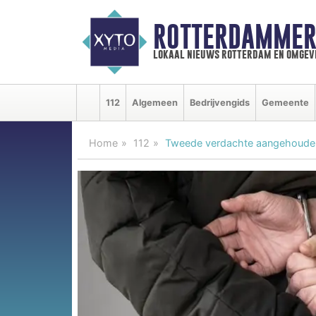
ROTTERDAMMER
lokaal nieuws rotterdam en omgev
112
Algemeen
Bedrijvengids
Gemeente
Home
112
Tweede verdachte aangehouden