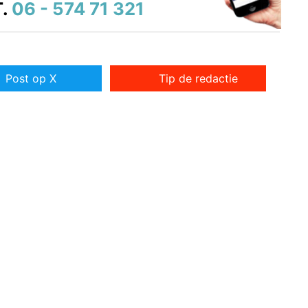
.
06 - 574 71 321
Post op X
Tip de redactie