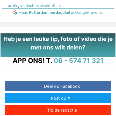
politie
,
verdachte
,
slachtoffers
Maak
Rotterdammerdagblad
je Google-favoriet
Heb je een leuke tip, foto of video die je
met ons wilt delen?
APP ONS!
T.
06 - 574 71 321
Deel op Facebook
Post op X
Tip de redactie