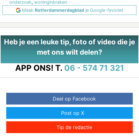
onderzoek
,
woninginbraken
Maak
Rotterdammerdagblad
je Google-favoriet
Heb je een leuke tip, foto of video die je
met ons wilt delen?
APP ONS!
T.
06 - 574 71 321
Deel op Facebook
Post op X
Tip de redactie