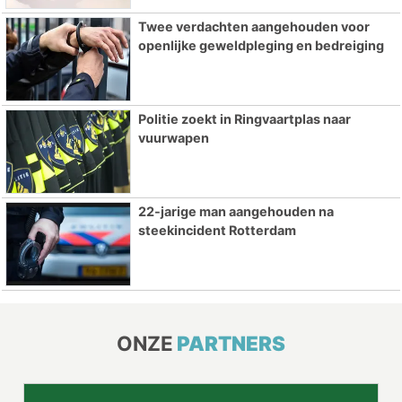
Twee verdachten aangehouden voor
openlijke geweldpleging en bedreiging
Politie zoekt in Ringvaartplas naar
vuurwapen
22-jarige man aangehouden na
steekincident Rotterdam
ONZE
PARTNERS