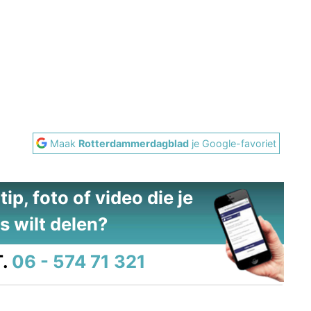
Maak
Rotterdammerdagblad
je Google-favoriet
ip, foto of video die je
s wilt delen?
.
06 - 574 71 321