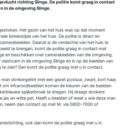
evlucht richting Slinge. De politie komt graag in contact
 in de omgeving Slinge.
ngestoken. Het gezin van het huis was op dat moment
le binnenzijde van het huis. De politie is direct en
amerabeelden. Daaruit is de verdachte van het huis te
beeld te brengen, komt de politie graag in contact met
ge en beschikken over camerabeelden van die omgeving.
f dashcam in de omgeving Slinge en is op de beelden van
 te zien? Dan komt de politie graag met u in contact.
e man donkergetint met een gezet postuur, zwart, kort haar,
at om infraroodbeelden komen de kleuren van de beelden
onkerblauwe spijkerbroek te dragen. Hij draagt donkere
e jas en witte pet. Heeft u beelden of weet u wie deze man
jven, neem dan contact op met M. via 0800-7000 of
ndstichting, ook dan komt de politie graag met u in