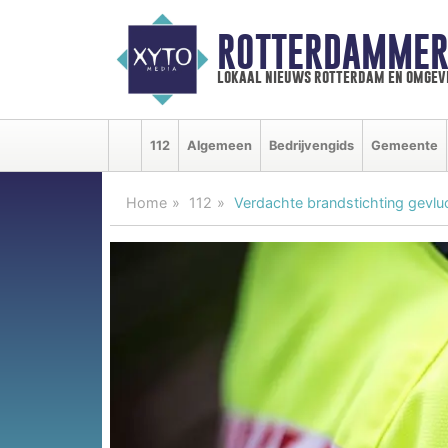
ROTTERDAMMER
lokaal nieuws rotterdam en omgev
112
Algemeen
Bedrijvengids
Gemeente
Home
112
Verdachte brandstichting gevluc