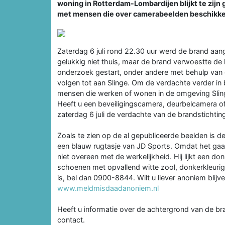
woning in Rotterdam-Lombardijen blijkt te zijn g
met mensen die over camerabeelden beschikken
Zaterdag 6 juli rond 22.30 uur werd de brand aa
gelukkig niet thuis, maar de brand verwoestte de he
onderzoek gestart, onder andere met behulp van c
volgen tot aan Slinge. Om de verdachte verder in 
mensen die werken of wonen in de omgeving Slin
Heeft u een beveiligingscamera, deurbelcamera o
zaterdag 6 juli de verdachte van de brandstichting
Zoals te zien op de al gepubliceerde beelden is d
een blauw rugtasje van JD Sports. Omdat het ga
niet overeen met de werkelijkheid. Hij lijkt een d
schoenen met opvallend witte zool, donkerkleurig
is, bel dan 0900-8844. Wilt u liever anoniem bli
www.meldmisdaadanoniem.nl
Heeft u informatie over de achtergrond van de bra
contact.