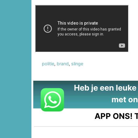
politie
,
brand
,
slinge
Heb je een leuke t
met on
APP ONS!
T