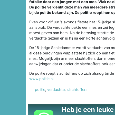
fatbike door een jongen met een mes. Vlak na 
De politie verdenkt deze man van meerdere straa
bij de politie bekend zijn. De politie roept hen o
Even voor vijf uur ’s avonds fietste het 15-jarig
aansprak. De verdachte pakte een mes en zei tegen
moest geven aan hem. Na de beroving startte de 
verdachte gezien en is hij na een korte achtervol
De 18-jarige Schiedammer wordt verdacht van me
al deze berovingen verplaatste hij zich op een fie
mes. Mogelijk zijn er meer slachtoffers dan momen
aanwijzingen dat er onder de slachtoffers ook een
De politie roept slachtoffers op zich alsnog bij de
www.politie.nl
.
politie
,
verdachte
,
slachtoffers
Heb je een leuke t