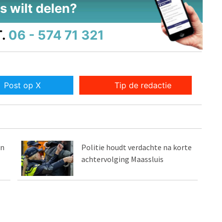
s wilt delen?
.
06 - 574 71 321
Post op X
Tip de redactie
in
Politie houdt verdachte na korte
achtervolging Maassluis