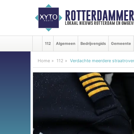
ROTTERDAMMER
lokaal nieuws rotterdam en omgev
112
Algemeen
Bedrijvengids
Gemeente
Home
112
Verdachte meerdere straatrov