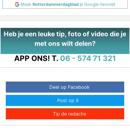
Maak
Rotterdammerdagblad
je Google-favoriet
Heb je een leuke tip, foto of video die je
met ons wilt delen?
APP ONS!
T.
06 - 574 71 321
Deel op Facebook
Post op X
Tip de redactie