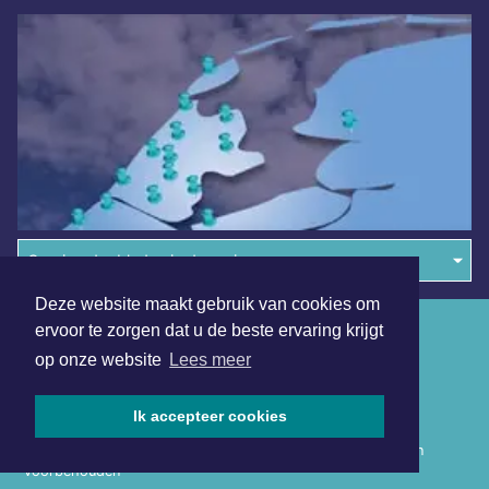
Overige dagbladen in de regio
Deze website maakt gebruik van cookies om
Algemene voorwaarden
ervoor te zorgen dat u de beste ervaring krijgt
op onze website
Lees meer
Disclaimer
Privacy Statement
Ik accepteer cookies
Copyright (c) 2026 | Rotterdammerdagblad.nl - Alle rechten
voorbehouden