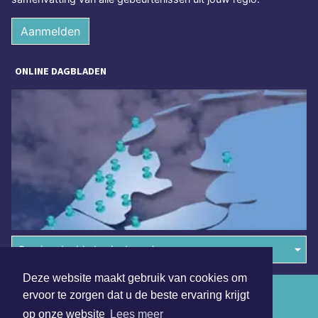
Aanmelden
ONLINE DAGBLADEN
Overige dagbladen in de regio
Deze website maakt gebruik van cookies om
Algemene voorwaarden
ervoor te zorgen dat u de beste ervaring krijgt
op onze website
Lees meer
Disclaimer