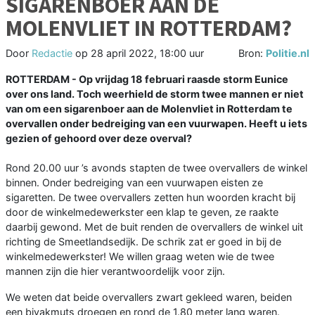
SIGARENBOER AAN DE
MOLENVLIET IN ROTTERDAM?
Door
Redactie
op
28 april 2022, 18:00 uur
Bron:
Politie.nl
ROTTERDAM - Op vrijdag 18 februari raasde storm Eunice
over ons land. Toch weerhield de storm twee mannen er niet
van om een sigarenboer aan de Molenvliet in Rotterdam te
overvallen onder bedreiging van een vuurwapen. Heeft u iets
gezien of gehoord over deze overval?
Rond 20.00 uur ’s avonds stapten de twee overvallers de winkel
binnen. Onder bedreiging van een vuurwapen eisten ze
sigaretten. De twee overvallers zetten hun woorden kracht bij
door de winkelmedewerkster een klap te geven, ze raakte
daarbij gewond. Met de buit renden de overvallers de winkel uit
richting de Smeetlandsedijk. De schrik zat er goed in bij de
winkelmedewerkster! We willen graag weten wie de twee
mannen zijn die hier verantwoordelijk voor zijn.
We weten dat beide overvallers zwart gekleed waren, beiden
een bivakmuts droegen en rond de 1.80 meter lang waren.