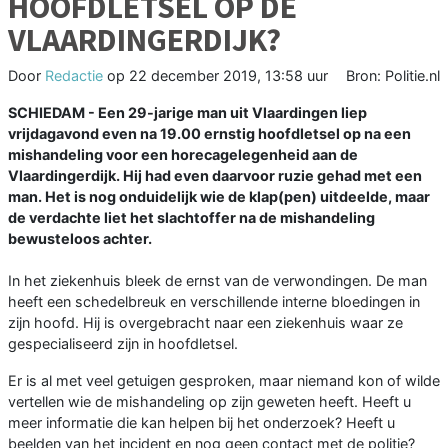
HOOFDLETSEL OP DE
VLAARDINGERDIJK?
Door
Redactie
op
22 december 2019, 13:58 uur
Bron: Politie.nl
SCHIEDAM - Een 29-jarige man uit Vlaardingen liep
vrijdagavond even na 19.00 ernstig hoofdletsel op na een
mishandeling voor een horecagelegenheid aan de
Vlaardingerdijk. Hij had even daarvoor ruzie gehad met een
man. Het is nog onduidelijk wie de klap(pen) uitdeelde, maar
de verdachte liet het slachtoffer na de mishandeling
bewusteloos achter.
In het ziekenhuis bleek de ernst van de verwondingen. De man
heeft een schedelbreuk en verschillende interne bloedingen in
zijn hoofd. Hij is overgebracht naar een ziekenhuis waar ze
gespecialiseerd zijn in hoofdletsel.
Er is al met veel getuigen gesproken, maar niemand kon of wilde
vertellen wie de mishandeling op zijn geweten heeft. Heeft u
meer informatie die kan helpen bij het onderzoek? Heeft u
beelden van het incident en nog geen contact met de politie?