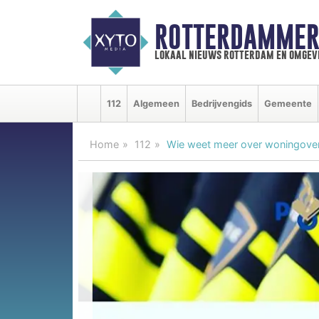
ROTTERDAMMER
lokaal nieuws rotterdam en omgev
112
Algemeen
Bedrijvengids
Gemeente
Home
112
Wie weet meer over woningoverv