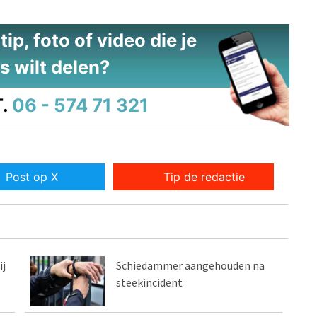
ip, foto of video die je
s wilt delen?
.
06 - 574 71 321
Post op X
Tip de redactie
j
Schiedammer aangehouden na
steekincident