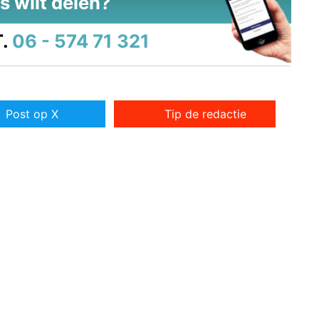
s wilt delen?
.
06 - 574 71 321
Post op X
Tip de redactie