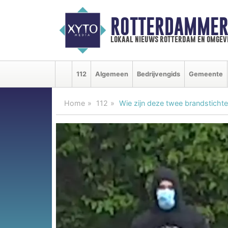
ROTTERDAMMER
lokaal nieuws rotterdam en omgev
112
Algemeen
Bedrijvengids
Gemeente
Home
112
Wie zijn deze twee brandstichte