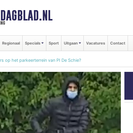
DAGBLAD.NL
ing
Regionaal
Specials
Sport
Uitgaan
Vacatures
Contact
rs op het parkeerterrein van PI De Schie?